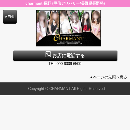
charmant 長野 (甲信デリバリー/長野県長野発)
お店に電話する
TEL.090-6009-6500
▲ページの先頭へ戻る
Copyright © CHARMANT All Rights Reserved.