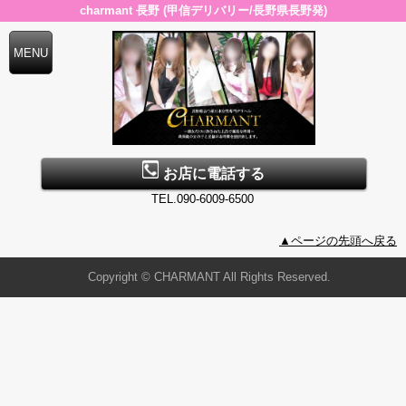
charmant 長野 (甲信デリバリー/長野県長野発)
お店に電話する
TEL.090-6009-6500
▲ページの先頭へ戻る
Copyright © CHARMANT All Rights Reserved.