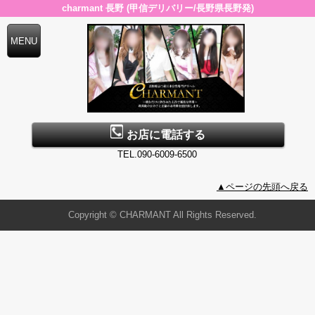
charmant 長野 (甲信デリバリー/長野県長野発)
お店に電話する
TEL.090-6009-6500
▲ページの先頭へ戻る
Copyright © CHARMANT All Rights Reserved.