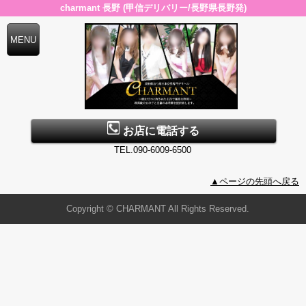
charmant 長野 (甲信デリバリー/長野県長野発)
お店に電話する
TEL.090-6009-6500
▲ページの先頭へ戻る
Copyright © CHARMANT All Rights Reserved.