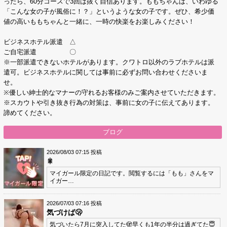
ったら、60分コースで3回は抜く自信あります。ももちゃんは、いわゆる
「こんな女の子が風俗に！？」というような女の子です。ぜひ、希少価
値の高いももちゃんと一緒に、一時の快楽をお楽しみください！
ビジネスホテル派遣 △
ご自宅派遣 〇
※一部派遣できないホテルがあります。クワトロ以外のラブホテルは派
遣可。ビジネスホテルに関しては事前に必ずお問い合わせくださいま
せ。
※優しい紳士的なマナーの守れるお客様のみご案内させていただきます。
※スカウトや引き抜き行為の対策は、事前に女の子に伝えてあります。
諦めてください。
ブログ
2026/08/03 07:15 投稿
🎇
マイガール限定の日記です。閲覧するには「もも」さんをマ
イガー…
2026/07/03 07:16 投稿
気づけば🫢
気づいたら7月に突入してた🫣早くも1年の半分は過ぎてた😇