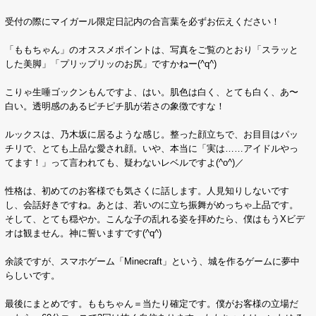
受付の際にマイガール限定日記内の合言葉を必ずお伝えください！
「ももちゃん」のオススメポイントは、写真をご覧のとおり「スラッと
した美脚」「プリップリッのお尻」ですかねー(^q^)
こりゃ生唾ゴックンもんですよ、はい。肌色は白く、とても白く、あ〜
白い。透明感のあるピチピチ肌が若さの象徴ですな！
ルックスは、乃木坂に居るような感じ。整った顔立ちで、お目目はパッ
チリで、とても上品な愛され顔。いや、本当に「実は……アイドルやっ
てます！」って言われても、疑わないレベルですよ(^o^)／
性格は、初めてのお客様でも気さくに話します。人見知りしないです
し、会話好きですね。あとは、若いのに立ち振舞がめっちゃ上品です。
そして、とても穏やか。こんな子の乱れる姿を拝めたら、僕はもうXビデ
オは観ません。神に誓いますです(^q^)
余談ですが、スマホゲーム「Minecraft」という、城を作るゲームに夢中
らしいです。
最後にまとめです。ももちゃん＝当たり確定です。僕がお客様の立場だ