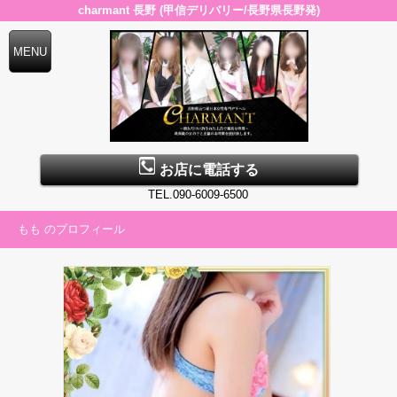
charmant 長野 (甲信デリバリー/長野県長野発)
お店に電話する
TEL.090-6009-6500
もも のプロフィール