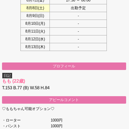
8月7日(
金
)
17:30 ～ 00:00
8月8日(
土
)
出勤予定
8月9日(
日
)
-
8月10日(
月
)
-
8月11日(
火
)
-
8月12日(
水
)
-
8月13日(
木
)
-
プロフィール
日記
もも
(22歳)
T.153 B.77 (B) W.58 H.84
アピールコメント
♡ももちゃん可能オプション♡
・ローター 1000円
・パンスト 1000円